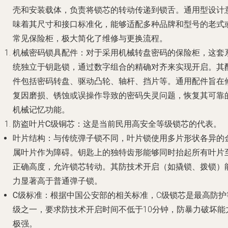
壳和安装载体，负责将锁芯的转动传递到锁舌。通用型设计
味着其尺寸和接口标准化，能够适配多种品牌和型号的老式
常见保险柜，极大简化了维修与更换流程。
机械密码锁具配件
：对于采用机械转盘密码的保险柜，这套
统独立于钥匙锁，通过数字组合的精确对齐来实现开启。其
件包括密码转盘、驱动凸轮、轴杆、挡片等。通用配件旨在
复因磨损、锈蚀或误操作导致的密码失灵问题，恢复其可靠
机械记忆功能。
防盗叶片C级铜芯
：这是当前民用高安全等级锁芯的代表。
叶片结构
：与传统弹子锁不同，叶片锁使用多片形状各异的
属叶片作为障碍。钥匙上的独特齿形能够同时抬起所有叶片
正确高度，允许锁芯转动。其防技术开启（如撬锁、拨锁）
力显著高于普通弹子锁。
C级标准
：根据中国公安部的相关标准，C级锁芯是最高防护
级之一，要求防技术开启时间不低于10分钟，防暴力破坏能
极强。