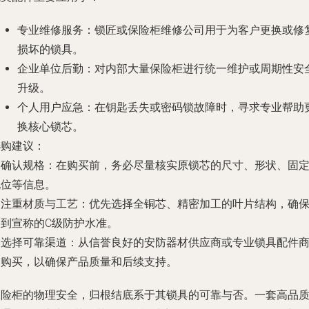
专业维修服务
：锁匠或保险柜维修公司用于为客户更换或修
损坏的锁具。
企业单位后勤
：对内部大量保险柜进行统一维护或周期性安
升级。
个人用户应急
：在钥匙丢失或密码锁故障时，寻求专业帮助
换核心锁芯。
选购建议
：
.
确认规格
：在购买前，务必尽量核实原锁芯的尺寸、形状、固
孔位等信息。
.
注重材质与工艺
：优先选择全铜芯、精密加工的叶片结构，确
达到宣称的C级防护水准。
.
选择可靠渠道
：从信誉良好的安防器材供应商或专业锁具配件
处购买，以确保产品质量和后续支持。
保险柜的物理安全，归根结底系于其锁具的可靠与否。一套高品